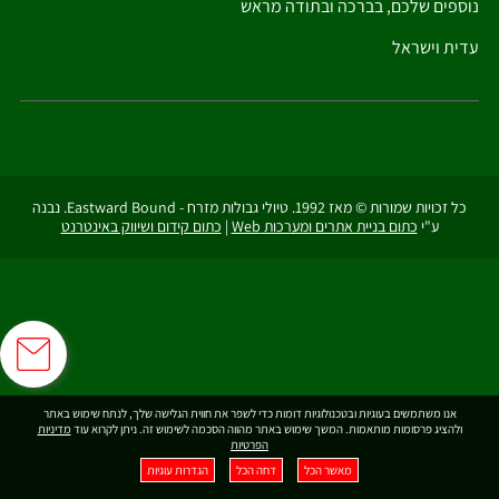
נוספים שלכם, בברכה ובתודה מראש
עדית וישראל
כל זכויות שמורות © מאז 1992. טיולי גבולות מזרח - Eastward Bound. נבנה
ע"י
כתום בניית אתרים ומערכות Web
|
כתום קידום ושיווק באינטרנט
אנו משתמשים בעוגיות ובטכנולוגיות דומות כדי לשפר את חווית הגלישה שלך, לנתח שימוש באתר
ולהציג פרסומות מותאמות. המשך שימוש באתר מהווה הסכמה לשימוש זה. ניתן לקרוא עוד
מדיניות
הפרטיות
מאשר הכל
דחה הכל
הגדרות עוגיות